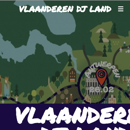
VLAANDEREN DJ LAND
Ga
direct
naar
de
hoofdinhoud
VLAANDER