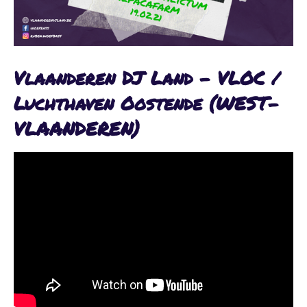
Vlaanderen DJ Land - VLOC /
Luchthaven Oostende (WEST-
VLAANDEREN)