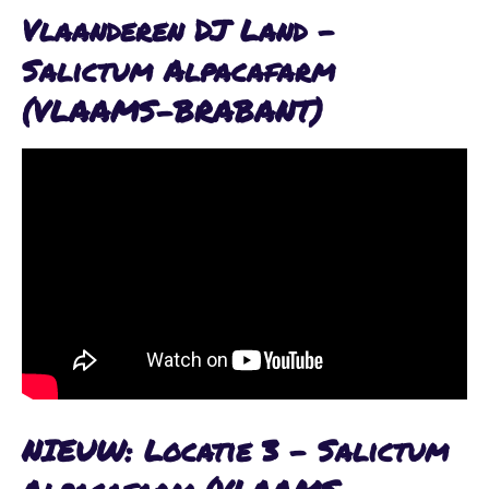
Vlaanderen DJ Land -
Salictum Alpacafarm
(VLAAMS-BRABANT)
NIEUW: Locatie 3 - Salictum